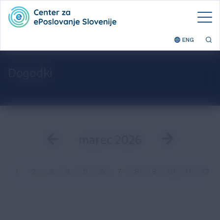
ENG
Dogodki
marec 2026
1
2
3
4
5
6
7
8
9
10
11
12