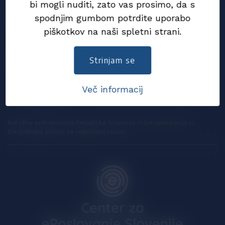
bi mogli nuditi, zato vas prosimo, da s
spodnjim gumbom potrdite uporabo
piškotkov na naši spletni strani.
Strinjam se
Več informacij
Naložbo sofinancirata Republika Slovenija in Evropska unija iz
Evropskega sklada za regionalni razvoj.