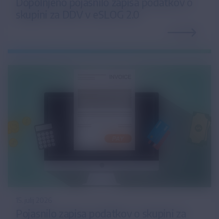
Dopolnjeno pojasnilo zapisa podatkov o
skupini za DDV v eSLOG 2.0
15. julij 2026
Pojasnilo zapisa podatkov o skupini za