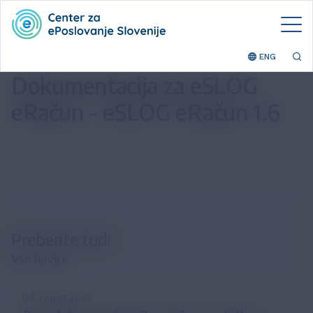
ENG
Dokumentacija za eSLOG
eRačun - eSLOG eRačun 1.6
Preberite tudi
Vse novice
03. avgust 2026