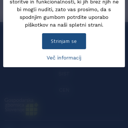
storitve in funkcionalnosti, ki jih brez njih ne
bi mogli nuditi, zato vas prosimo, da s
spodnjim gumbom potrdite uporabo
piškotkov na naši spletni strani.
Sodelujemo
Strinjam se
EMSFeI, DG GROW, Evropska komisija
Več informacij
SIST
CEN