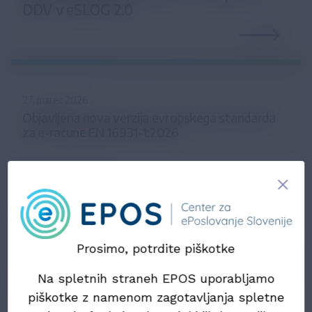
DDV v eSLOG 2.0
27. marec 2026
Objavljena nova verzija evropskega standarda
za e-račune EN 16931-1:2026
24. november 2025
Predstavitev prihajajočih sprememb e-računov
tudi na zasedanju Nacionalnega foruma za e-
račun
Prosimo, potrdite piškotke
23. november 2025
Evropska komisija napoveduje prenovo
Na spletnih straneh EPOS uporabljamo
Direktive o e-računih – vabljeni k oddaji mnenj
piškotke z namenom zagotavljanja spletne