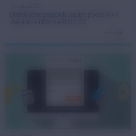
03. avgust 2026
Dopolnjeno pojasnilo zapisa podatkov o
skupini za DDV v eSLOG 2.0