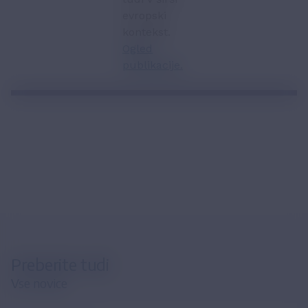
evropski
kontekst.
Ogled
publikacije.
Preberite tudi
Vse novice