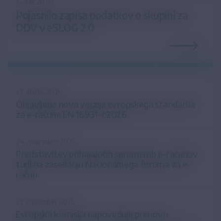
15. julij 2026
Pojasnilo zapisa podatkov o skupini za
DDV v eSLOG 2.0
27. marec 2026
Objavljena nova verzija evropskega standarda
za e-račune EN 16931-1:2026
24. november 2025
Predstavitev prihajajočih sprememb e-računov
tudi na zasedanju Nacionalnega foruma za e-
račun
23. november 2025
Evropska komisija napoveduje prenovo