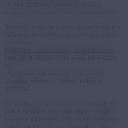
, ki od 1.1.2028 dalje predpisuje obvezno
izmenjavo e-računov za vse poslovne subjekte.
Nacionalni forum za e-račun je v sodelovanju s
Finančno upravo Republike Slovenije pripravil
dopolnitev
Pojasnila o uporabi davčnih kategorij oziroma
pripadajočih davčnih kod v e-računih e-SLOG
2.0
, ki vključuje tudi navajanje nove klavzule
»Posebna ureditev – Plačana realizacija«
(10.12.2024)
Ustanovljena strokovna skupina ponudnikov e-
poti, z namenom obravnave odprtih vprašanj
povezanih z izmenjavo elektronskih poslovnih
dokumentov (e-račun in drugi dokumenti) z