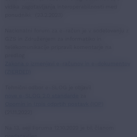
vidika zagotavljanja interoperabilnosti med
ponudniki. (23.2.2023)
Nacionalni forum za e-račun je v sodelovanju z
GZS in Združenjem za informatiko in
telekomunikacije pripravil komentarje na
predlog
Zakona o izmenjavi e-računov in e-dokumentov
(ZIERDED)
Tehnični odbor e-SLOG je objavil
nove e-SLOG 2.0 standarde
za
Opomin in Izpis odprtih postavk (IOP)
(21.11.2022)
Na 13. seji Foruma 12.10.2022 je bil članom
predstavljen