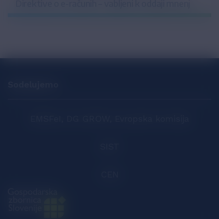
Direktive o e-računih – vabljeni k oddaji mnenj
Sodelujemo
EMSFeI, DG GROW, Evropska komisija
SIST
CEN