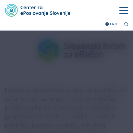
ENG
Forum je posvetovalno telo na področju e-
računov na nacionalni ravni, ki vključuje
predstavnike zainteresiranih deležnikov
gospodarstva (malih, srednjih in velikih
podjetij), javnega sektorja, združenj,