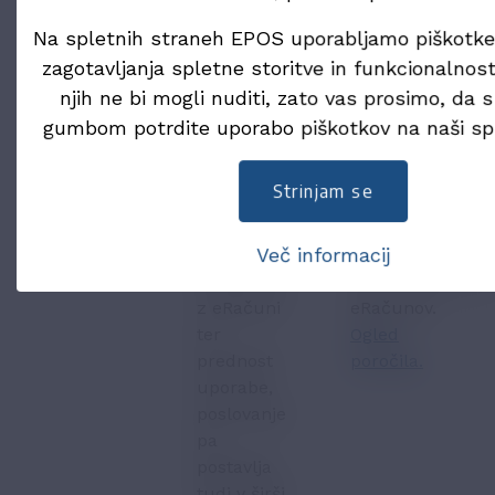
poročilo
z eRačuni v
foruma za
Na spletnih straneh EPOS uporabljamo piškot
Billentis
Sloveniji
je
eRačun
, ki
zagotavljanja spletne storitve in funkcionalnosti
2019-2025
.
bila
podaja
Brezplačno
pripravljena
pregled
njih ne bi mogli nuditi, zato vas prosimo, da 
je na voljo
v okviru
stanja in
gumbom potrdite uporabo piškotkov na naši spl
na
projekta
priporočila
tej
ROSE in
na
Strinjam se
povezavi.
predstavlja
področju
trenutno
izmenjave
Več informacij
stanje
in
poslovanja
interoperabilnost
z eRačuni
eRačunov.
ter
Ogled
prednost
poročila.
uporabe,
poslovanje
pa
postavlja
tudi v širši