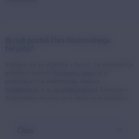
Bi radi postali član Nacionalnega
foruma?
Vabljeni, da se vključite v forum. Za vključitev je
potrebno izpolniti
Pristopno izjavo
in jo
posredovati na elektronska naslova
info@epos.si
in
e-racun@ujp.gov.si
. Članstvo v
Slovenskem forumu za e-račun je brezplačno.
Člani