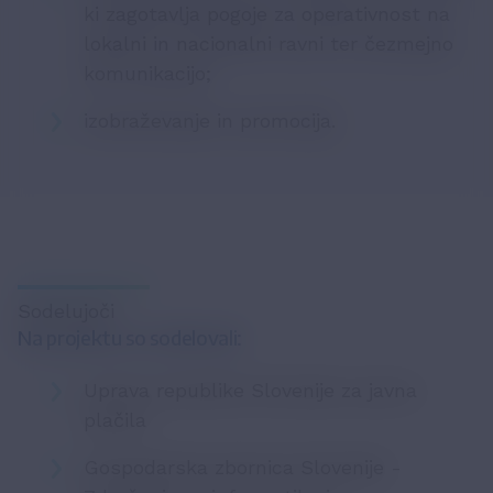
ki zagotavlja pogoje za operativnost na
lokalni in nacionalni ravni ter čezmejno
komunikacijo;
izobraževanje in promocija.
Sodelujoči
Na projektu so sodelovali:
Uprava republike Slovenije za javna
plačila
Gospodarska zbornica Slovenije -