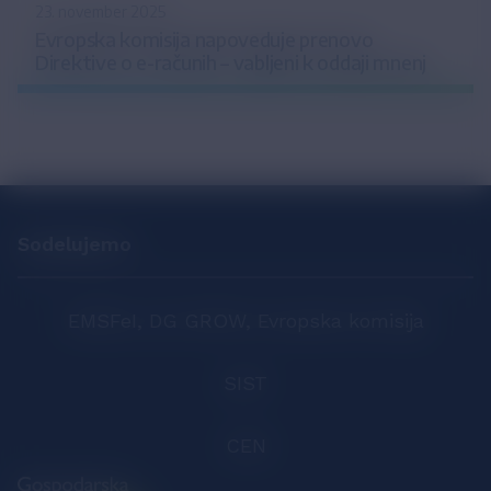
23. november 2025
Evropska komisija napoveduje prenovo
Direktive o e-računih – vabljeni k oddaji mnenj
Sodelujemo
EMSFeI, DG GROW, Evropska komisija
SIST
CEN