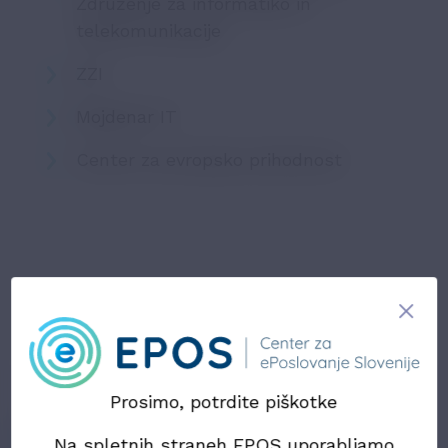
Združenje za informatiko in
telekomunikacije
ZZI
Mojdenar IT
Center za evropsko prihodnost
Prosimo, potrdite piškotke
Preberite tudi
Na spletnih straneh EPOS uporabljamo