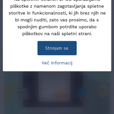
Vse novice
piškotke z namenom zagotavljanja spletne
storitve in funkcionalnosti, ki jih brez njih ne
03. avgust 2026
bi mogli nuditi, zato vas prosimo, da s
Dopolnjeno pojasnilo zapisa podatkov o
spodnjim gumbom potrdite uporabo
skupini za DDV v eSLOG 2.0
piškotkov na naši spletni strani.
Strinjam se
Več informacij