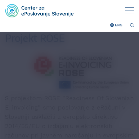
ENG
Projekt ROSE
S projektom ROSE "Readiness Of Slovenian
E-invoicing" smo poslovanje z eRačuni v
Sloveniji uskladili z evropsko direktivo
2014/55/EU o izdajanju elektronskih
računov pri javnem naročanju in evropskim