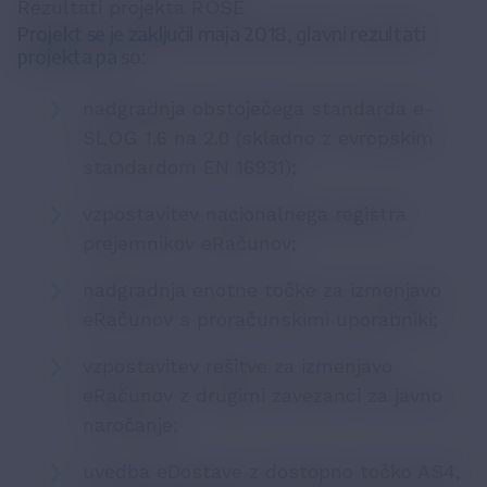
Rezultati projekta ROSE
Projekt se je zaključil maja 2018, glavni rezultati
projekta pa so:
nadgradnja obstoječega standarda e-
SLOG 1.6 na 2.0 (skladno z evropskim
standardom EN 16931);
vzpostavitev nacionalnega registra
prejemnikov eRačunov;
nadgradnja enotne točke za izmenjavo
eRačunov s proračunskimi uporabniki;
vzpostavitev rešitve za izmenjavo
eRačunov z drugimi zavezanci za javno
naročanje;
uvedba eDostave z dostopno točko AS4,