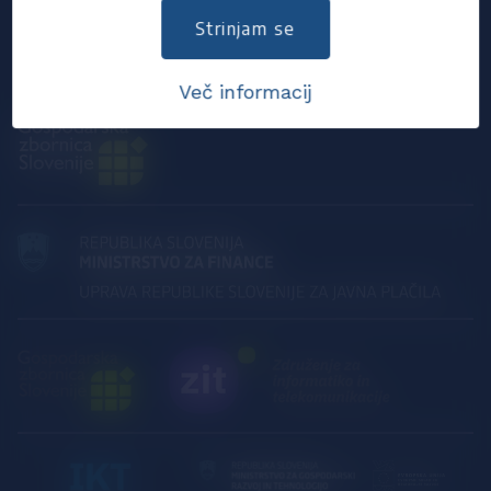
SIST
Strinjam se
CEN
Več informacij