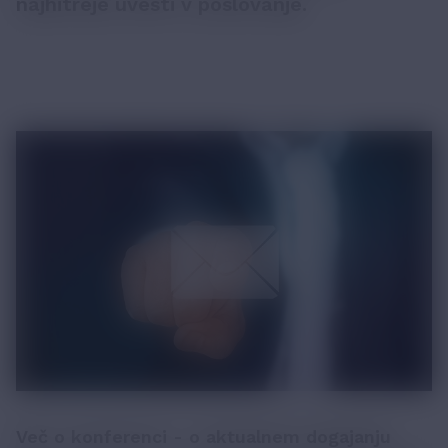
najhitreje uvesti v poslovanje.
Več o konferenci - o aktualnem dogajanju