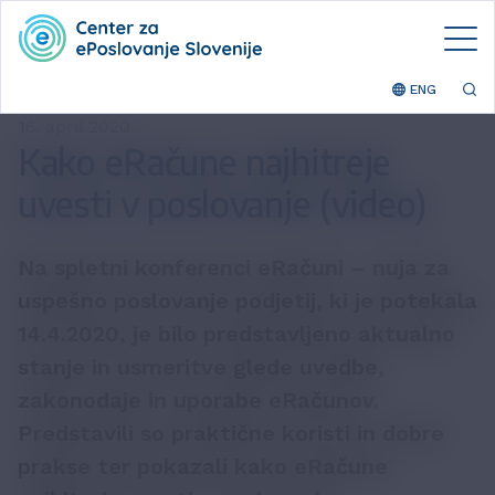
ENG
16. april 2020
Kako eRačune najhitreje
uvesti v poslovanje (video)
Na spletni konferenci
eRačuni – nuja za
uspešno poslovanje podjetij, ki je potekala
14.4.2020, je bilo predstavljeno
aktualno
stanje in usmeritve glede uvedbe,
zakonodaje in uporabe eRačunov.
Predstavili so praktične koristi in dobre
prakse ter pokazali kako eRačune