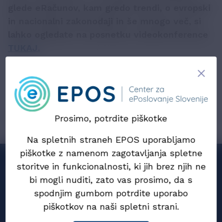
glede eRačunov, kam gredo trendi, o evropski
in nacionalni zakonodaji in še mnogo več, si
lahko ogledate na posnetku videokonference
TUKAJ.
Prev
Naprej
Prosimo, potrdite piškotke
Na spletnih straneh EPOS uporabljamo
piškotke z namenom zagotavljanja spletne
storitve in funkcionalnosti, ki jih brez njih ne
Sodelujemo
bi mogli nuditi, zato vas prosimo, da s
spodnjim gumbom potrdite uporabo
EMSFeI, DG GROW, Evropska komisija
piškotkov na naši spletni strani.