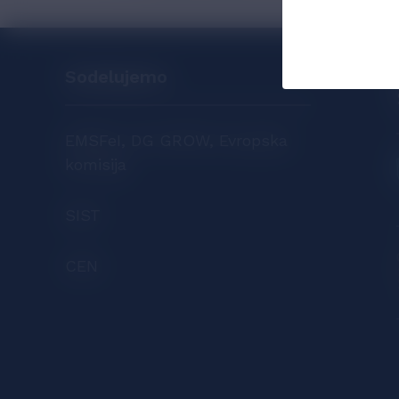
Sodelujemo
EMSFeI, DG GROW, Evropska
komisija
SIST
CEN