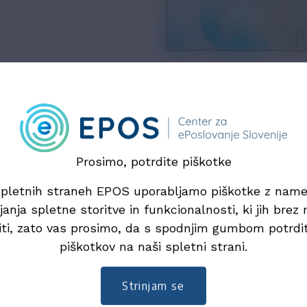
 članov Nacionalnega foruma, je na globalnem zemlj
di Slovenija.
Prosimo, potrdite piškotke
hko dobite na povezavi
tukaj.
pletnih straneh EPOS uporabljamo piškotke z na
janja spletne storitve in funkcionalnosti, ki jih brez n
iti, zato vas prosimo, da s spodnjim gumbom potrdi
piškotkov na naši spletni strani.
Strinjam se
Računi
Uporaba stan