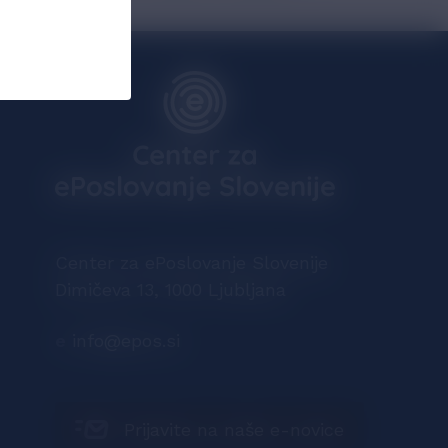
Center za ePoslovanje Slovenije
Dimičeva 13, 1000 Ljubljana
e
info@epos.si
Prijavite na naše e-novice