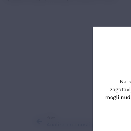
Po zaslugi
prisotna tu
Grafiko la
Na s
zagotavl
mogli nud
Prev
Analiza prednosti poslovanja z e