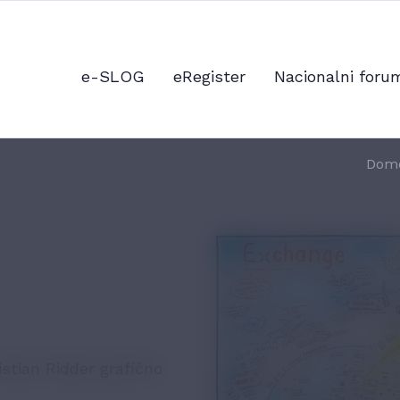
e-SLOG
eRegister
Nacionalni foru
Dom
tian Ridder grafično