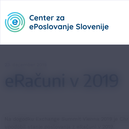
23. december 2019
eRačuni v 2019
Na dogodku Exchange Summit Vienna 2019 je Chris
upodobil stanje poslovanja z eRačuni v 2019.