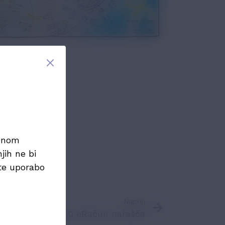
evidu
menom
jih ne bi
te uporabo
Naprej
darda eSLOG 2.0 eRačun narašča