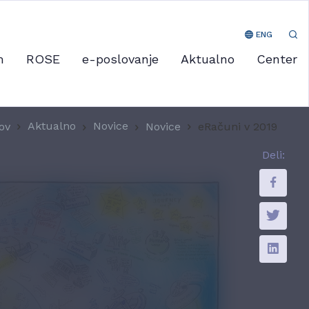
ENG
m
ROSE
e-poslovanje
Aktualno
Center
Aktualno
Novice
ov
Novice
eRačuni v 2019
Deli: