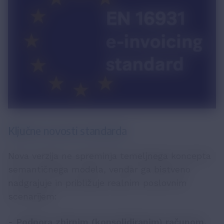
Ključne novosti standarda
Nova verzija ne spreminja temeljnega koncepta
semantičnega modela, vendar ga bistveno
nadgrajuje in približuje realnim poslovnim
scenarijem:
- Podpora zbirnim (konsolidiranim) računom.