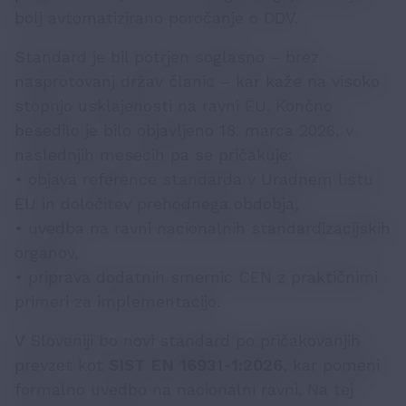
bolj avtomatizirano poročanje o DDV.
Standard je bil potrjen soglasno – brez
nasprotovanj držav članic – kar kaže na visoko
stopnjo usklajenosti na ravni EU. Končno
besedilo je bilo objavljeno 18. marca 2026, v
naslednjih mesecih pa se pričakuje:
• objava reference standarda v Uradnem listu
EU in določitev prehodnega obdobja,
• uvedba na ravni nacionalnih standardizacijskih
organov,
• priprava dodatnih smernic CEN z praktičnimi
primeri za implementacijo.
V Sloveniji bo novi standard po pričakovanjih
prevzet kot
SIST EN 16931-1:2026
, kar pomeni
formalno uvedbo na nacionalni ravni. Na tej