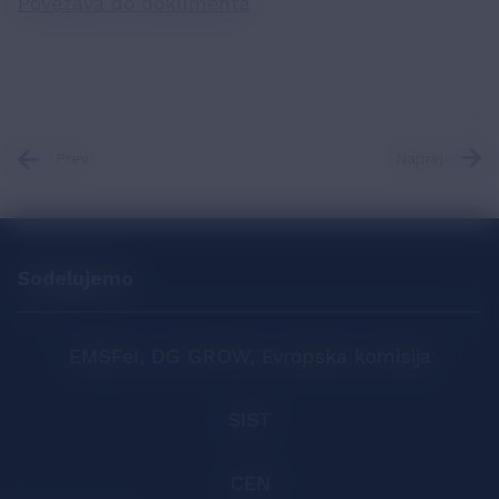
Povezava do dokumenta
Prev
Naprej
Sodelujemo
EMSFeI, DG GROW, Evropska komisija
SIST
CEN