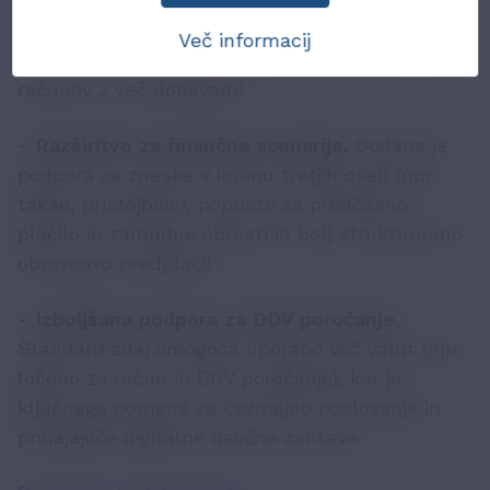
verzija uvaja podporo za podatke o dobavi
(datum, lokacija) na nivoju posamezne
Več informacij
postavke, kar omogoča bolj natančno obdelavo
računov z več dobavami.
- Razširitve za finančne scenarije.
Dodana je
podpora za zneske v imenu tretjih oseb (npr.
takse, pristojbine), popuste za predčasno
plačilo in zamudne obresti in bolj strukturirano
obravnavo predplačil.
- Izboljšana podpora za DDV poročanje.
Standard zdaj omogoča uporabo več valut (npr.
ločeno za račun in DDV poročanje), kar je
ključnega pomena za čezmejno poslovanje in
prihajajoče digitalne davčne zahteve.