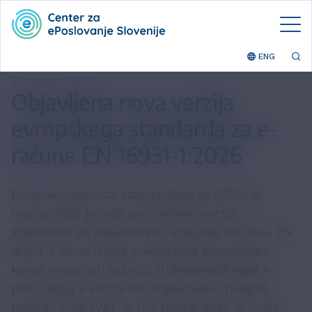
ENG
27. marec 2026
Objavljena nova verzija
evropskega standarda za e-
račune EN 16931-1:2026
Evropski odbor za standardizacijo (CEN) je
marca 2026 potrdil prenovljeno verzijo
standarda za elektronsko izdajanje računov EN
16931-1. Nova izdaja predstavlja pomemben
korak naprej pri razvoju interoperabilnega e-
poslovanja v Evropi ter neposredno podpira
pobudo ViDA (VAT in the Digital Age), ki uvaja