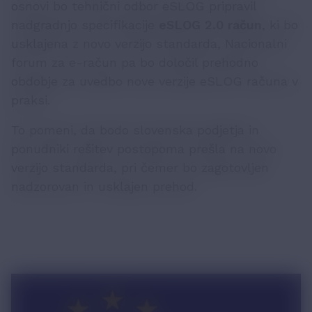
osnovi bo tehnični odbor eSLOG pripravil
nadgradnjo specifikacije
eSLOG 2.0 račun
, ki bo
usklajena z novo verzijo standarda, Nacionalni
forum za e-račun pa bo določil prehodno
obdobje za uvedbo nove verzije eSLOG računa v
praksi.
To pomeni, da bodo slovenska podjetja in
ponudniki rešitev postopoma prešla na novo
verzijo standarda, pri čemer bo zagotovljen
nadzorovan in usklajen prehod.