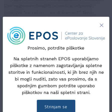
Ena najpomembnejših novosti je odprava
omejitve “en račun – en dokument”. Novi
standard omogoča, da en račun vključuje več
naročil, dobav ali dobavnic. To pomeni, da so
zbirni računi zdaj polno skladni s standardom,
zlasti v okviru procesov P1 (dobave na podlagi
naročil) in P2 (periodično obračunavanje).
Prosimo, potrdite piškotke
Na spletnih straneh EPOS uporabljamo
- Večja fleksibilnost pri povezovanju
piškotke z namenom zagotavljanja spletne
dokumentov.
Račun lahko referencira več
storitve in funkcionalnosti, ki jih brez njih ne
povezanih poslovnih dokumentov (npr. več
bi mogli nuditi, zato vas prosimo, da s
naročil ali dobav), kar bistveno izboljša podporo
spodnjim gumbom potrdite uporabo
kompleksnim dobavnim verigam in EDI
piškotkov na naši spletni strani.
scenarijem.
- Natančnejši podatki na nivoju postavk.
Nova
Strinjam se