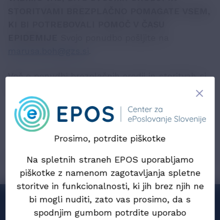
STORITVAMI BREZPLAČNO POMAGATE VSEM,
KI BI POTREBOVALI POMOČ V ČASU
EPIDEMIJE
Svojo ponudbo pošljite na
marusa.boh@gzs.si
.
Več o ponudbi brezplačnih orodij in storitvah si
lahko pogledate
TUKAJ
Prosimo, potrdite piškotke
Prev
Naprej
Na spletnih straneh EPOS uporabljamo
piškotke z namenom zagotavljanja spletne
storitve in funkcionalnosti, ki jih brez njih ne
bi mogli nuditi, zato vas prosimo, da s
Sodelujemo
spodnjim gumbom potrdite uporabo