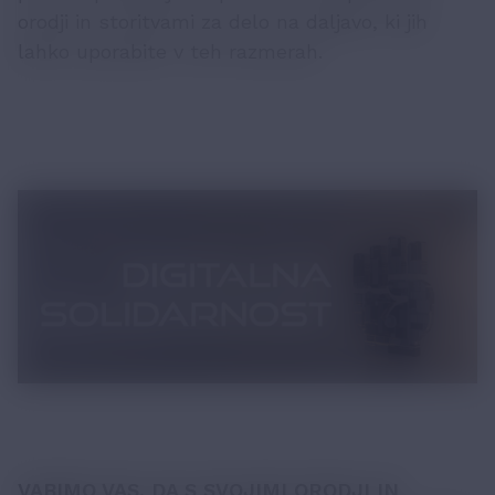
orodji in storitvami za delo na daljavo, ki jih
lahko uporabite v teh razmerah.
VABIMO VAS, DA S SVOJIMI ORODJI IN