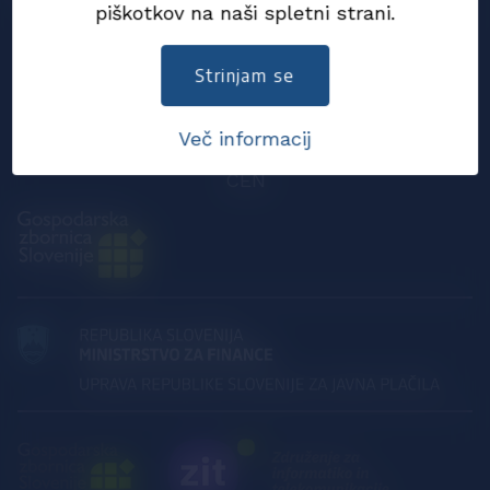
piškotkov na naši spletni strani.
EMSFeI, DG GROW, Evropska komisija
Strinjam se
SIST
Več informacij
CEN