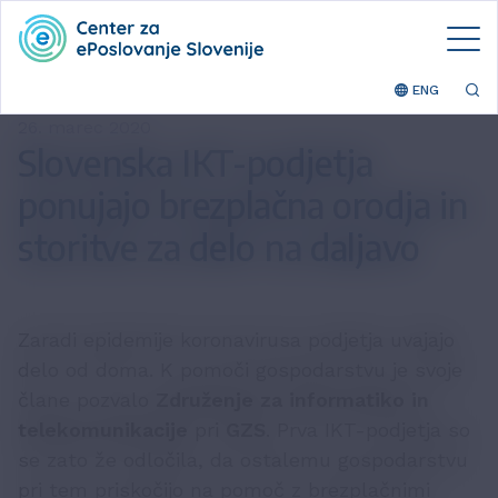
ENG
26. marec 2020
Slovenska IKT-podjetja
ponujajo brezplačna orodja in
storitve za delo na daljavo
Zaradi epidemije koronavirusa podjetja uvajajo
delo od doma. K pomoči gospodarstvu je svoje
člane pozvalo
Združenje za informatiko in
telekomunikacije
pri
GZS
. Prva IKT-podjetja so
se zato že odločila, da ostalemu gospodarstvu
pri tem priskočijo na pomoč z brezplačnimi