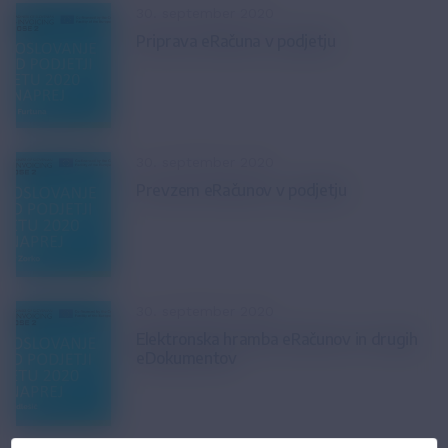
30. september 2020
Priprava eRačuna v podjetju
30. september 2020
Prevzem eRačunov v podjetju
30. september 2020
Elektronska hramba eRačunov in drugih
eDokumentov