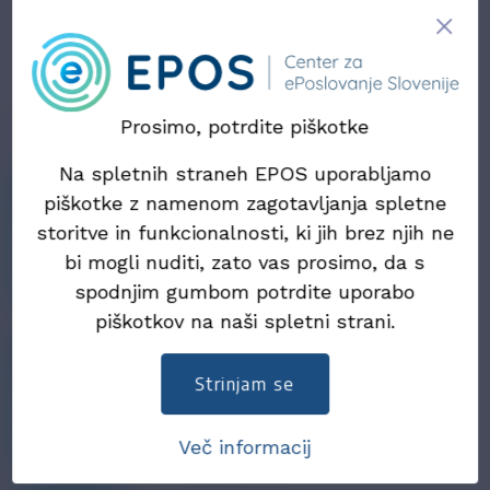
eNaročanje
Prosimo, potrdite piškotke
Na spletnih straneh EPOS uporabljamo
30. september 2020
piškotke z namenom zagotavljanja spletne
Kaj je eNaročilo, prednosti eNaročil in
postopki uvajanja eNaročanja
storitve in funkcionalnosti, ki jih brez njih ne
bi mogli nuditi, zato vas prosimo, da s
spodnjim gumbom potrdite uporabo
piškotkov na naši spletni strani.
30. september 2020
Kaj je eDobavnica, kreiranje in izmenjava,
Strinjam se
orodja za eDobavnice
Več informacij