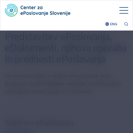
ENG
Predstavitev ePoslovanja,
eDokumenti, njihova uporaba
in prednosti ePoslovanja
Za enostavnejšo uvedbo ePoslovanja smo
pripravili multimedijske vsebine, ki vključujejo
obstoječo dobro prakso v Sloveniji.
Splošno o ePoslovanju