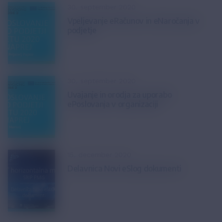
30. september 2020
Vpeljevanje eRačunov in eNaročanja v
podjetje
30. september 2020
Uvajanje in orodja za uporabo
ePoslovanja v organizaciji
15. december 2020
Delavnica Novi eSlog dokumenti