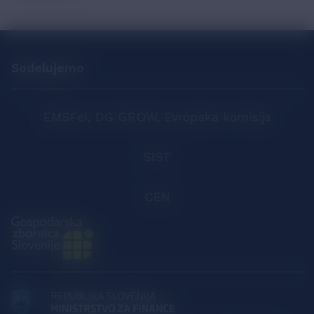
Sodelujemo
EMSFeI, DG GROW, Evropska komisija
SIST
CEN