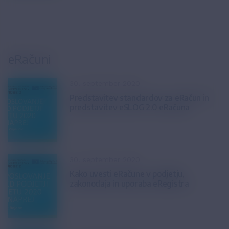
eRačuni
30. september 2020
Predstavitev standardov za eRačun in
predstavitev eSLOG 2.0 eRačuna
30. september 2020
Kako uvesti eRačune v podjetju,
zakonodaja in uporaba eRegistra