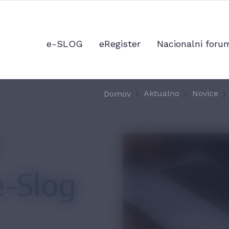
e-SLOG
eRegister
Nacionalni foru
Aktualno
Novice
Domov
e-Slog