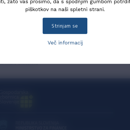
iti, zato vas prosimo, da s spodnjim gumbom potrdi
piškotkov na naši spletni strani.
liknite tukaj.
Strinjam se
Več informacij
 Bankart sistemu