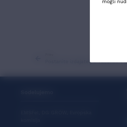
mogli nud
Za prenos k
Prev
Postanite izdajatelj e-računov v
Sodelujemo
EMSFeI, DG GROW, Evropska
komisija