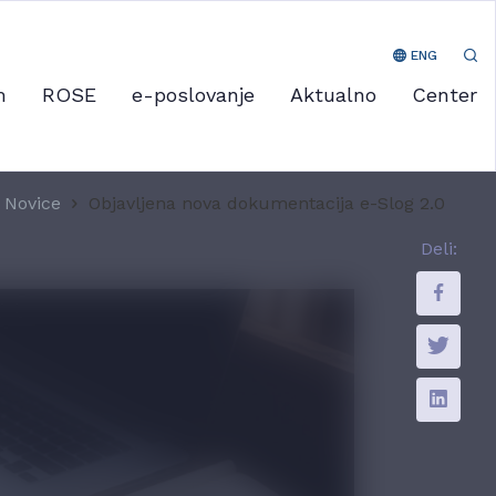
ENG
m
ROSE
e-poslovanje
Aktualno
Center
Novice
Objavljena nova dokumentacija e-Slog 2.0
Deli: