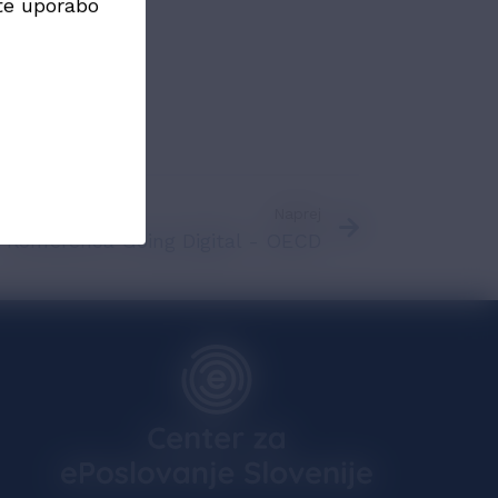
te uporabo
Naprej
Konferenca Going Digital - OECD